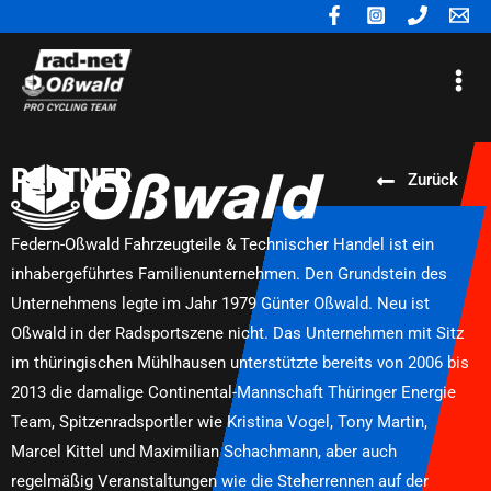
Zum
Inhalt
Mai
springen
Me
PARTNER
Zurück
Federn-Oßwald Fahrzeugteile & Technischer Handel ist ein
inhabergeführtes Familienunternehmen. Den Grundstein des
Unternehmens legte im Jahr 1979 Günter Oßwald. Neu ist
Oßwald in der Radsportszene nicht. Das Unternehmen mit Sitz
im thüringischen Mühlhausen unterstützte bereits von 2006 bis
2013 die damalige Continental-Mannschaft Thüringer Energie
Team, Spitzenradsportler wie Kristina Vogel, Tony Martin,
Marcel Kittel und Maximilian Schachmann, aber auch
regelmäßig Veranstaltungen wie die Steherrennen auf der