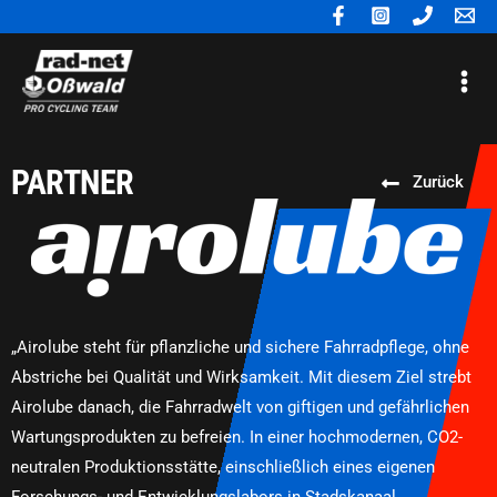
Zum
Inhalt
Mai
springen
Me
PARTNER
Zurück
„Airolube steht für pflanzliche und sichere Fahrradpflege, ohne
Abstriche bei Qualität und Wirksamkeit. Mit diesem Ziel strebt
Airolube danach, die Fahrradwelt von giftigen und gefährlichen
Wartungsprodukten zu befreien. In einer hochmodernen, CO2-
neutralen Produktionsstätte, einschließlich eines eigenen