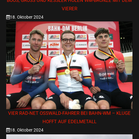
BOOS, GROSS UND KESSLER HOLEN WM-BRONZE MIT DEM VI
ERER
18. Oktober 2024
VIER RAD-NET OSSWALD-FAHRER BEI BAHN-WM – KLUGE H
OFFT AUF EDELMETALL
18. Oktober 2024