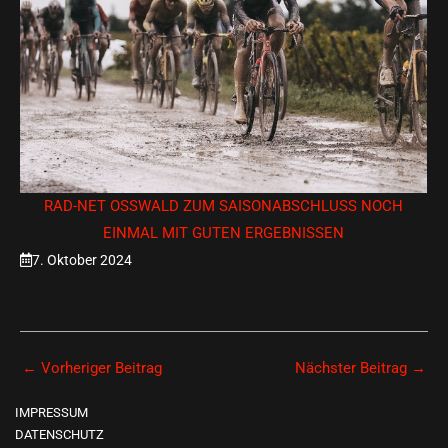
RAD-NET OSSWALD ZUM SAISONABSCHLUSS NOCH E
INMAL MIT GUTEN ERGEBNISSEN
7. Oktober 2024
←
Vorheriger Beitrag
Nächster Beitrag
→
IMPRESSUM
DATENSCHUTZ