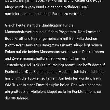
Oßwald. Benjamin Boos, Felix Groß, Bruno Keßler und Roger
Kluge wurden vom Bund Deutscher Radfahrer (BDR)
nominiert, um die deutschen Farben zu vertreten.
Gleich heute steht die Qualifikation für die
Mannschaftsverfolgung auf dem Programm. Dort kommen
Boos, Groß und Keßler gemeinsam mit Ben Felix Jochum
(Lotto-Kern Haus-PSD Bank) zum Einsatz. Kluge legt seinen
Fokus auf die beiden Massenstartwettbewerbe Punktefahren
und Zweiermannschaftsfahren, wo er mit Tim Torn
Teutenberg (Lidl-Trek Future Racing) antritt, und hofft dort auf
Edelmetall. «Das Ziel bleibt eine Medaille; ich fahre nicht hier
hin, um in die Top-Ten zu fahren. Am liebsten würde ich ein
WM-Trikot in einer Einzeldisziplin holen. Das wäre nochmal
ein großes Ziel, vielleicht klappt es ja im Punktefahren», so
der 38-Jährige.